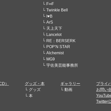
F∞F
Twinkle Bell
I♥B
ArS
天上天下
Lancelot
RE：BERSERK
POP'N STAR
Alchemist
MG9
宇佐美芸能事務所
CD）
グッズ・本
ギャラリー
プライ
グッズ
動画
お問い
YouT
本
Twitt