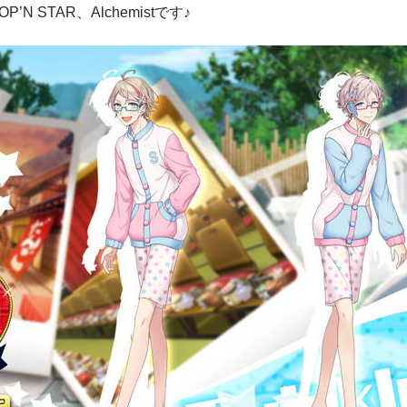
OP’N STAR、Alchemistです♪