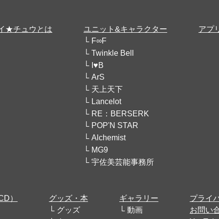
イ★チュウとは
ユニット&キャラクター
アプ
F∞F
Twinkle Bell
I♥B
ArS
天上天下
Lancelot
RE：BERSERK
POP'N STAR
Alchemist
MG9
宇佐美芸能事務所
CD）
グッズ・本
ギャラリー
プライ
グッズ
動画
お問い