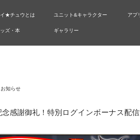
イ★チュウとは
ユニット&キャラクター
アプ
ッズ・本
ギャラリー
＃お知らせ
記念感謝御礼！特別ログインボーナス配信