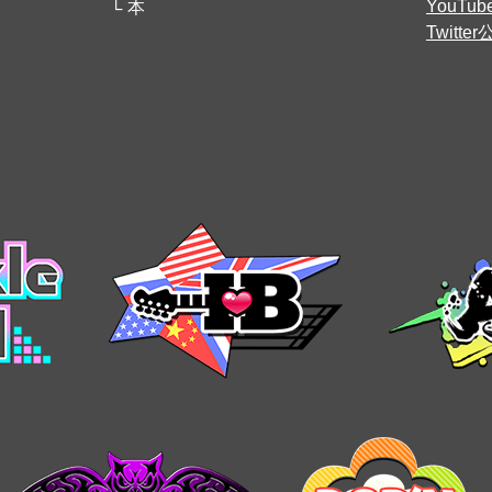
YouT
本
Twitt