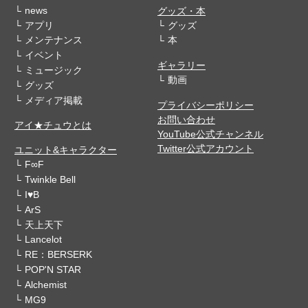
news
グッズ・本
アプリ
グッズ
メンテナンス
本
イベント
ギャラリー
ミュージック
動画
グッズ
メディア掲載
プライバシーポリシー
お問い合わせ
アイ★チュウとは
YouTube公式チャンネル
Twitter公式アカウント
ユニット&キャラクター
F∞F
Twinkle Bell
I♥B
ArS
天上天下
Lancelot
RE：BERSERK
POP'N STAR
Alchemist
MG9