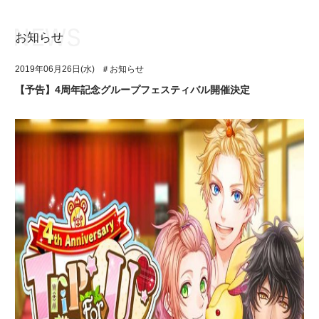
お知らせ
お知らせ
TOP
2019年06月26日(水)
＃お知らせ
アイ★チュウとは
お知らせ
【予告】4周年記念グループフェスティバル開催決定
ユニット&キャラクター
アイ★チュウとは
アプリゲーム
ユニット&キャラクター
イベント・キャンペーン
アプリゲーム
ミュージック
イベント・キャンペーン
グッズ・本
ミュージック
ギャラリー
グッズ・本
ギャラリー