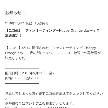
お知らせ
お知らせ
TOP
2019年05月24日(金)
＃お知らせ
アイ★チュウとは
お知らせ
【ニコ生】「ファンミーティング～Happy Orange day～」再
放送決定！
ユニット&キャラクター
アイ★チュウとは
アプリゲーム
ユニット&キャラクター
【ニコ生】4/14に開催された「ファンミーティング～Happy
Orange day～」夜の部について、ニコニコ生放送での再放送が
イベント・キャンペーン
アプリゲーム
決定しました！
ミュージック
イベント・キャンペーン
――――――――――
配信日時：2019年5月31日（金）
グッズ・本
ミュージック
開場19:50 開演20:00
――――――――――
ギャラリー
グッズ・本
見逃してしまった方も是非ニコ生再放送でチェックしてください
ギャラリー
♪
※番組後半はプレミアム会員限定となります。