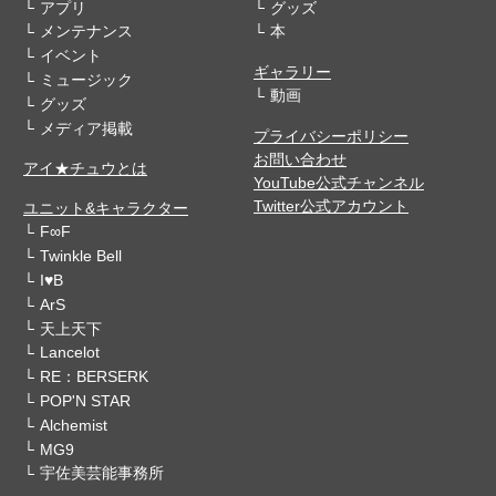
アプリ
グッズ
メンテナンス
本
イベント
ギャラリー
ミュージック
動画
グッズ
メディア掲載
プライバシーポリシー
お問い合わせ
アイ★チュウとは
YouTube公式チャンネル
Twitter公式アカウント
ユニット&キャラクター
F∞F
Twinkle Bell
I♥B
ArS
天上天下
Lancelot
RE：BERSERK
POP'N STAR
Alchemist
MG9
宇佐美芸能事務所