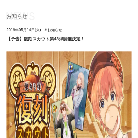
お知らせ
お知らせ
TOP
2019年05月14日(火)
＃お知らせ
アイ★チュウとは
お知らせ
【予告】復刻スカウト第43弾開催決定！
ユニット&キャラクター
アイ★チュウとは
アプリゲーム
ユニット&キャラクター
イベント・キャンペーン
アプリゲーム
ミュージック
イベント・キャンペーン
グッズ・本
ミュージック
ギャラリー
グッズ・本
ギャラリー