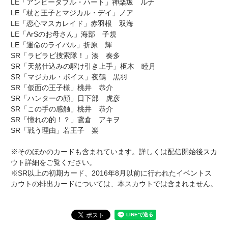
LE「アンビータブル・ハート」神楽坂 ルナ
LE「杖と王子とマジカル・デイ」ノア
LE「恋心マスカレイド」赤羽根 双海
LE「ArSのお母さん」海部 子規
LE「運命のライバル」折原 輝
SR「ラビラビ捜索隊！」湊 奏多
SR「天然仕込みの駆け引き上手」枢木 睦月
SR「マジカル・ボイス」夜鶴 黒羽
SR「仮面の王子様」桃井 恭介
SR「ハンターの顔」日下部 虎彦
SR「この手の感触」桃井 恭介
SR「憧れの的！？」鳶倉 アキヲ
SR「戦う理由」若王子 楽
※そのほかのカードも含まれています。詳しくは配信開始後スカ
ウト詳細をご覧ください。
※SR以上の初期カード、2016年8月以前に行われたイベントス
カウトの排出カードについては、本スカウトでは含まれません。