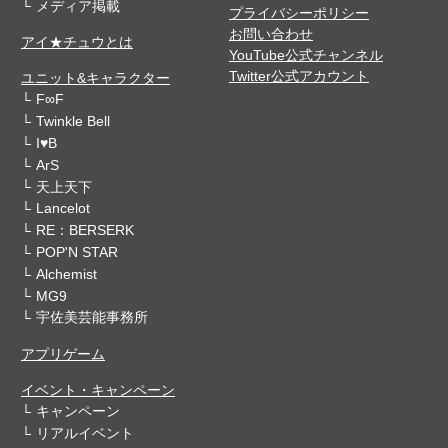
メディア掲載
プライバシーポリシー
お問い合わせ
アイ★チュウとは
YouTube公式チャンネル
Twitter公式アカウント
ユニット&キャラクター
F∞F
Twinkle Bell
I♥B
ArS
天上天下
Lancelot
RE：BERSERK
POP'N STAR
Alchemist
MG9
宇佐美芸能事務所
アプリゲーム
イベント・キャンペーン
キャンペーン
リアルイベント