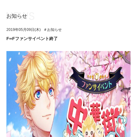
お知らせ
お知らせ
TOP
2019年05月09日(木)
＃お知らせ
アイ★チュウとは
お知らせ
F∞Fファンサイベント終了
ユニット&キャラクター
アイ★チュウとは
アプリゲーム
ユニット&キャラクター
イベント・キャンペーン
アプリゲーム
ミュージック
イベント・キャンペーン
グッズ・本
ミュージック
ギャラリー
グッズ・本
ギャラリー