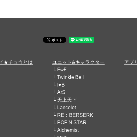
イ★チュウとは
ユニット&キャラクター
アプ
F∞F
Twinkle Bell
I♥B
ArS
天上天下
Lancelot
RE：BERSERK
POP'N STAR
Alchemist