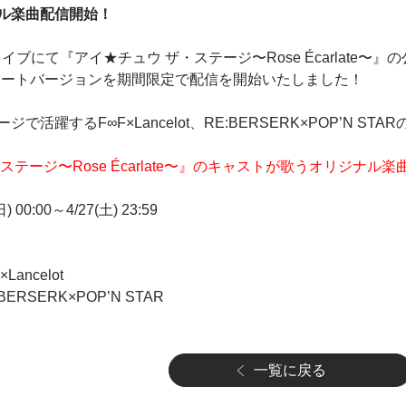
ル楽曲配信開始！
特別ライブにて『アイ★チュウ ザ・ステージ〜Rose Écarlat
te」ショートバージョンを期間限定で配信を開始いたしました！
活躍するF∞F×Lancelot、RE:BERSERK×POP’N ST
テージ〜Rose Écarlate〜』のキャストが歌うオリジナル楽
 00:00～4/27(土) 23:59
×Lancelot
:BERSERK×POP’N STAR
一覧に戻る