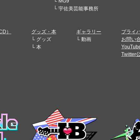
MG9
宇佐美芸能事務所
CD）
グッズ・本
ギャラリー
プライ
グッズ
動画
お問い
YouT
本
Twitt