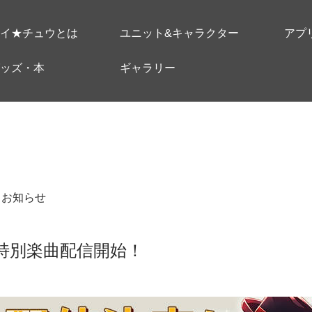
イ★チュウとは
ユニット&キャラクター
アプ
ッズ・本
ギャラリー
＃お知らせ
7】特別楽曲配信開始！