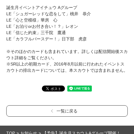
誕生月イベントアイチュウ Aグループ
LE「シュガーレッドな恋をして」桃井 恭介
LE「心と空模様」華房 心
LE「お泊りorお付き合い！？」レオン
LE「信じた約束」三千院 鷹通
LE「カラフルバースデー！」日下部 虎彦
※そのほかのカードも含まれています。詳しくは配信開始後スカ
ウト詳細をご覧ください。
※SR以上の初期カード、2016年8月以前に行われたイベントス
カウトの排出カードについては、本スカウトでは含まれません。
一覧に戻る
TOP
お知らせ
【予告】誕生月スカウトAグループ開催！