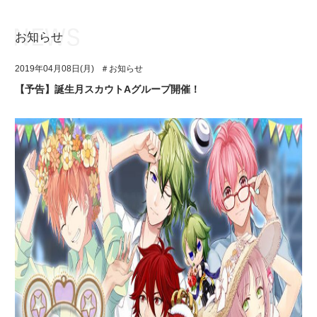
お知らせ
お知らせ
TOP
2019年04月08日(月)
＃お知らせ
アイ★チュウとは
お知らせ
【予告】誕生月スカウトAグループ開催！
ユニット&キャラクター
アイ★チュウとは
アプリゲーム
ユニット&キャラクター
イベント・キャンペーン
アプリゲーム
ミュージック
イベント・キャンペーン
グッズ・本
ミュージック
ギャラリー
グッズ・本
ギャラリー