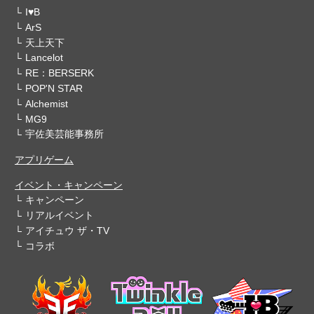
I♥B
ArS
天上天下
Lancelot
RE：BERSERK
POP'N STAR
Alchemist
MG9
宇佐美芸能事務所
アプリゲーム
イベント・キャンペーン
キャンペーン
リアルイベント
アイチュウ ザ・TV
コラボ