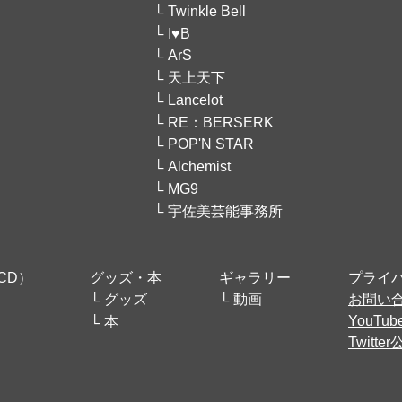
Twinkle Bell
I♥B
ArS
天上天下
Lancelot
RE：BERSERK
POP'N STAR
Alchemist
MG9
宇佐美芸能事務所
CD）
グッズ・本
ギャラリー
プライ
グッズ
動画
お問い
YouT
本
Twitt