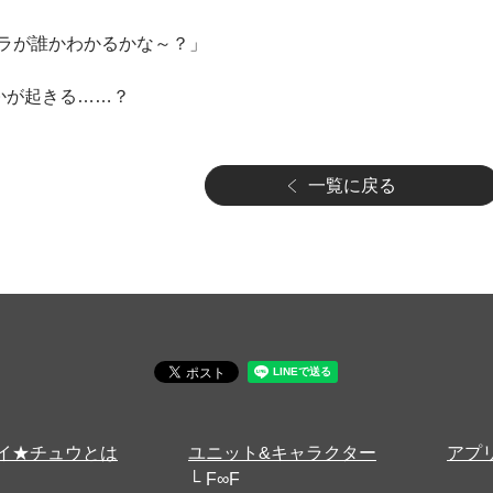
ラが誰かわかるかな～？」
何かが起きる……？
一覧に戻る
イ★チュウとは
ユニット&キャラクター
アプ
F∞F