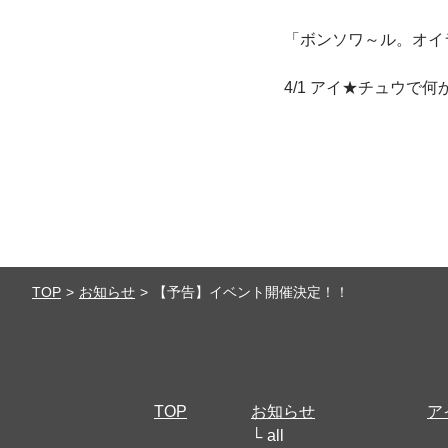
「ボンソワ～ル。オイ
4/1 アイ★チュウで
TOP
お知らせ
【予告】イベント開催決定！！
TOP
お知らせ
ア
all