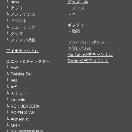
news
グッズ・本
アプリ
グッズ
メンテナンス
本
イベント
ギャラリー
ミュージック
動画
グッズ
メディア掲載
プライバシーポリシー
お問い合わせ
アイ★チュウとは
YouTube公式チャンネル
Twitter公式アカウント
ユニット&キャラクター
F∞F
Twinkle Bell
I♥B
ArS
天上天下
Lancelot
RE：BERSERK
POP'N STAR
Alchemist
MG9
宇佐美芸能事務所