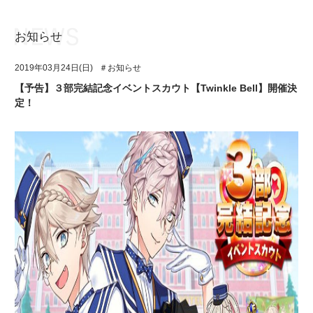
お知らせ
お知らせ
TOP
2019年03月24日(日)
＃お知らせ
アイ★チュウとは
お知らせ
【予告】３部完結記念イベントスカウト【Twinkle Bell】開催決
定！
ユニット&キャラクター
アイ★チュウとは
アプリゲーム
ユニット&キャラクター
イベント・キャンペーン
アプリゲーム
ミュージック
イベント・キャンペーン
グッズ・本
ミュージック
ギャラリー
グッズ・本
ギャラリー