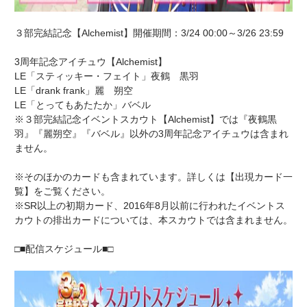
３部完結記念【Alchemist】開催期間：3/24 00:00～3/26 23:59
3周年記念アイチュウ【Alchemist】
LE「スティッキー・フェイト」夜鶴 黒羽
LE「drank frank」麗 朔空
LE「とってもあたたか」バベル
※３部完結記念イベントスカウト【Alchemist】では『夜鶴黒
羽』『麗朔空』『バベル』以外の3周年記念アイチュウは含まれ
ません。
※そのほかのカードも含まれています。詳しくは【出現カード一
覧】をご覧ください。
※SR以上の初期カード、2016年8月以前に行われたイベントス
カウトの排出カードについては、本スカウトでは含まれません。
□■配信スケジュール■□