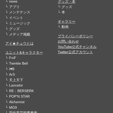
news
グッズ・本
アプリ
グッズ
メンテナンス
本
イベント
ギャラリー
ミュージック
動画
グッズ
メディア掲載
プライバシーポリシー
お問い合わせ
アイ★チュウとは
YouTube公式チャンネル
Twitter公式アカウント
ユニット&キャラクター
F∞F
Twinkle Bell
I♥B
ArS
天上天下
Lancelot
RE：BERSERK
POP'N STAR
Alchemist
MG9
宇佐美芸能事務所