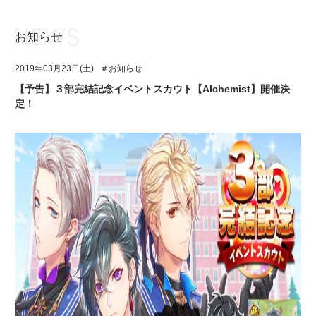
お知らせ
お知らせ
TOP
2019年03月23日(土)
＃お知らせ
アイ★チュウとは
お知らせ
【予告】３部完結記念イベントスカウト【Alchemist】開催決
定！
ユニット&キャラクター
アイ★チュウとは
アプリゲーム
ユニット&キャラクター
イベント・キャンペーン
アプリゲーム
ミュージック
イベント・キャンペーン
グッズ・本
ミュージック
ギャラリー
グッズ・本
ギャラリー