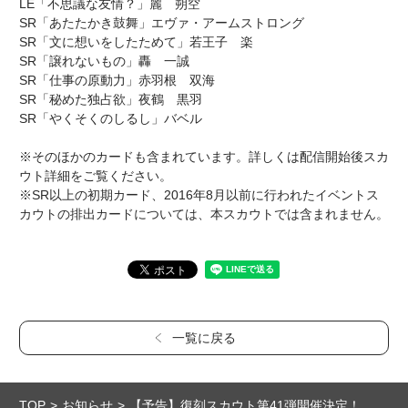
LE「不思議な友情？」麗 朔空
SR「あたたかき鼓舞」エヴァ・アームストロング
SR「文に想いをしたためて」若王子 楽
SR「譲れないもの」轟 一誠
SR「仕事の原動力」赤羽根 双海
SR「秘めた独占欲」夜鶴 黒羽
SR「やくそくのしるし」バベル
※そのほかのカードも含まれています。詳しくは配信開始後スカ
ウト詳細をご覧ください。
※SR以上の初期カード、2016年8月以前に行われたイベントス
カウトの排出カードについては、本スカウトでは含まれません。
一覧に戻る
TOP
お知らせ
【予告】復刻スカウト第41弾開催決定！