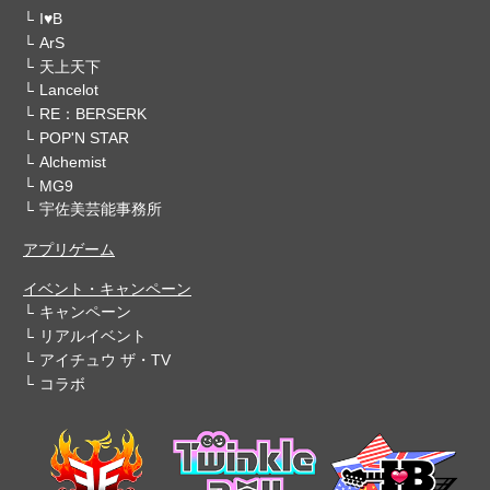
I♥B
ArS
天上天下
Lancelot
RE：BERSERK
POP'N STAR
Alchemist
MG9
宇佐美芸能事務所
アプリゲーム
イベント・キャンペーン
キャンペーン
リアルイベント
アイチュウ ザ・TV
コラボ