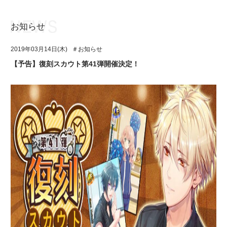
お知らせ
お知らせ
TOP
2019年03月14日(木)
＃お知らせ
アイ★チュウとは
お知らせ
【予告】復刻スカウト第41弾開催決定！
ユニット&キャラクター
アイ★チュウとは
アプリゲーム
ユニット&キャラクター
イベント・キャンペーン
アプリゲーム
ミュージック
イベント・キャンペーン
グッズ・本
ミュージック
ギャラリー
グッズ・本
ギャラリー