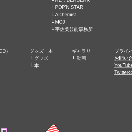
RE：BERSERK
POP'N STAR
Alchemist
MG9
宇佐美芸能事務所
CD）
グッズ・本
ギャラリー
プライ
グッズ
動画
お問い
YouT
本
Twitt