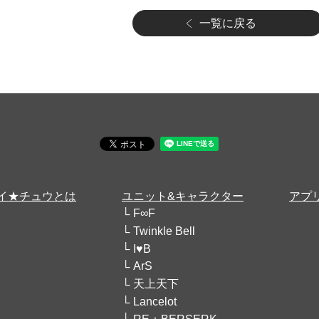
一覧に戻る
イ★チュウとは
ユニット&キャラクター
アプ
F∞F
Twinkle Bell
I♥B
ArS
天上天下
Lancelot