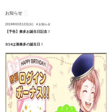
お知らせ
お知らせ
TOP
2019年03月12日(火)
＃お知らせ
アイ★チュウとは
お知らせ
【予告】奏多お誕生日記念！
ユニット&キャラクター
アイ★チュウとは
3/14は湊奏多の誕生日！
アプリゲーム
ユニット&キャラクター
イベント・キャンペーン
アプリゲーム
ミュージック
イベント・キャンペーン
グッズ・本
ミュージック
ギャラリー
グッズ・本
ギャラリー