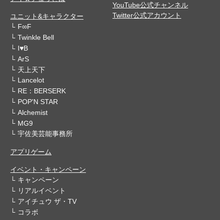
YouTube公式チャンネル
Twitter公式アカウント
ユニット&キャラクター
F∞F
Twinkle Bell
I♥B
ArS
天上天下
Lancelot
RE：BERSERK
POP'N STAR
Alchemist
MG9
宇佐美芸能事務所
アプリゲーム
イベント・キャンペーン
キャンペーン
リアルイベント
アイチュウ ザ・TV
コラボ