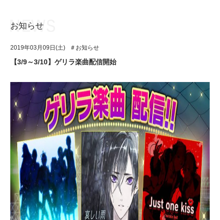
お知らせ
お知らせ
TOP
2019年03月09日(土)
＃お知らせ
アイ★チュウとは
お知らせ
【3/9～3/10】ゲリラ楽曲配信開始
ユニット&キャラクター
アイ★チュウとは
アプリゲーム
ユニット&キャラクター
イベント・キャンペーン
アプリゲーム
ミュージック
イベント・キャンペーン
グッズ・本
ミュージック
ギャラリー
グッズ・本
ギャラリー