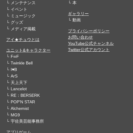
メンテナンス
本
イベント
ギャラリー
ミュージック
動画
グッズ
メディア掲載
プライバシーポリシー
お問い合わせ
アイ★チュウとは
YouTube公式チャンネル
Twitter公式アカウント
ユニット&キャラクター
F∞F
Twinkle Bell
I♥B
ArS
天上天下
Lancelot
RE：BERSERK
POP'N STAR
Alchemist
MG9
宇佐美芸能事務所
アプリゲーム