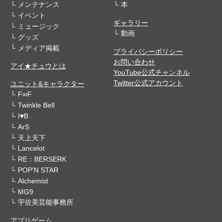
メンテナンス
本
イベント
ギャラリー
ミュージック
動画
グッズ
メディア掲載
プライバシーポリシー
お問い合わせ
アイ★チュウとは
YouTube公式チャンネル
Twitter公式アカウント
ユニット&キャラクター
F∞F
Twinkle Bell
I♥B
ArS
天上天下
Lancelot
RE：BERSERK
POP'N STAR
Alchemist
MG9
宇佐美芸能事務所
アプリゲーム