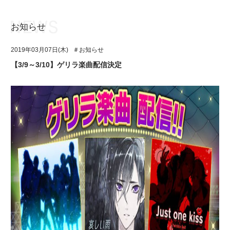
お知らせ
お知らせ
TOP
2019年03月07日(木)
＃お知らせ
アイ★チュウとは
お知らせ
【3/9～3/10】ゲリラ楽曲配信決定
ユニット&キャラクター
アイ★チュウとは
アプリゲーム
ユニット&キャラクター
イベント・キャンペーン
アプリゲーム
ミュージック
イベント・キャンペーン
グッズ・本
ミュージック
ギャラリー
グッズ・本
ギャラリー