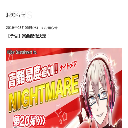
お知らせ
お知らせ
TOP
2019年03月06日(水)
＃お知らせ
アイ★チュウとは
お知らせ
【予告】楽曲配信決定！
ユニット&キャラクター
アイ★チュウとは
アプリゲーム
ユニット&キャラクター
イベント・キャンペーン
アプリゲーム
ミュージック
イベント・キャンペーン
グッズ・本
ミュージック
ギャラリー
グッズ・本
ギャラリー