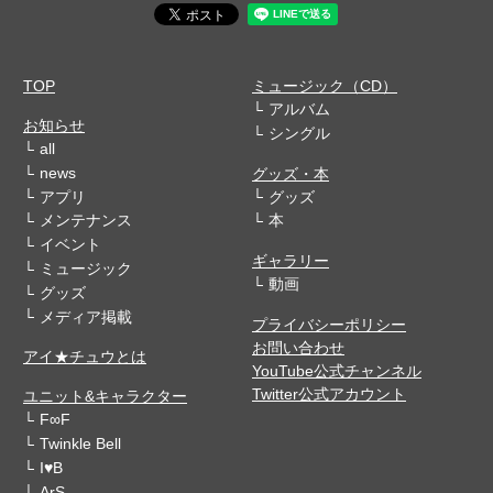
TOP
ミュージック（CD）
アルバム
お知らせ
シングル
all
news
グッズ・本
アプリ
グッズ
メンテナンス
本
イベント
ギャラリー
ミュージック
動画
グッズ
メディア掲載
プライバシーポリシー
お問い合わせ
アイ★チュウとは
YouTube公式チャンネル
Twitter公式アカウント
ユニット&キャラクター
F∞F
Twinkle Bell
I♥B
ArS