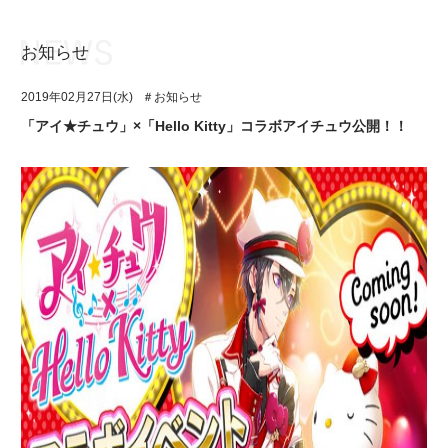
お知らせ
お知らせ
TOP
2019年02月27日(水)
＃お知らせ
アイ★チュウとは
お知らせ
「アイ★チュウ」×「Hello Kitty」コラボアイチュウ公開！！
ユニット&キャラクター
アイ★チュウとは
アプリゲーム
ユニット&キャラクター
イベント・キャンペーン
アプリゲーム
ミュージック
イベント・キャンペーン
グッズ・本
ミュージック
ギャラリー
グッズ・本
ギャラリー