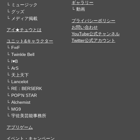
ギャラリー
ミュージック
動画
グッズ
メディア掲載
プライバシーポリシー
お問い合わせ
アイ★チュウとは
YouTube公式チャンネル
Twitter公式アカウント
ユニット&キャラクター
F∞F
Twinkle Bell
I♥B
ArS
天上天下
Lancelot
RE：BERSERK
POP'N STAR
Alchemist
MG9
宇佐美芸能事務所
アプリゲーム
イベント・キャンペーン