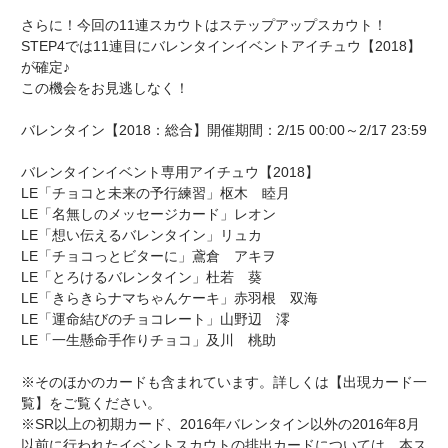
さらに！今回の11連スカウトはステップアップスカウト！
STEP4では11連目にバレンタインイベントアイチュウ【2018】
が確定♪
この機会をお見逃しなく！
バレンタイン【2018：総合】開催期間：2/15 00:00～2/17 23:59
バレンタインイベント専用アイチュウ【2018】
LE「チョコと未来の予行練習」枢木 睦月
LE「名無しのメッセージカード」レオン
LE「想い伝えるバレンタイン」リュカ
LE「チョコっとビターに」鳶倉 アキヲ
LE「とろけるバレンタイン」杜若 葵
LE「きらきらナマちゃんケーキ」赤羽根 双海
LE「運命結びのチョコレート」山野辺 澪
LE「一生懸命手作りチョコ」及川 桃助
※そのほかのカードも含まれています。詳しくは【出現カード一
覧】をご覧ください。
※SR以上の初期カード、2016年バレンタイン以外の2016年8月
以前に行われたイベントスカウトの排出カードについては、本ス