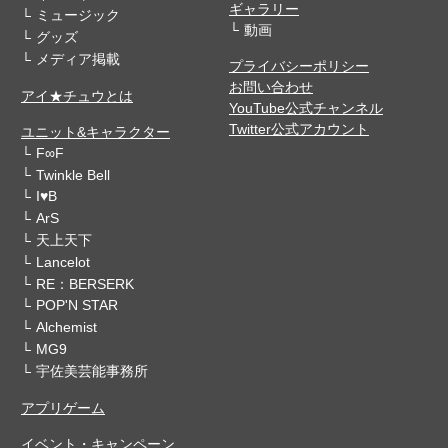
ギャラリー
ミュージック
動画
グッズ
メディア掲載
プライバシーポリシー
お問い合わせ
アイ★チュウとは
YouTube公式チャンネル
Twitter公式アカウント
ユニット&キャラクター
F∞F
Twinkle Bell
I♥B
ArS
天上天下
Lancelot
RE：BERSERK
POP'N STAR
Alchemist
MG9
宇佐美芸能事務所
アプリゲーム
イベント・キャンペーン