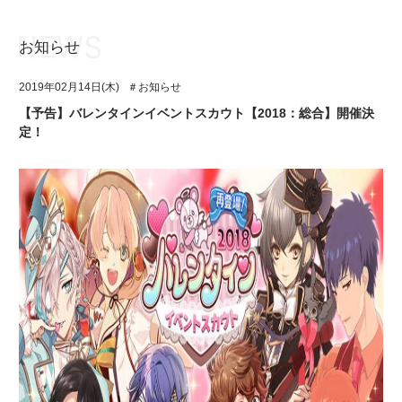
お知らせ
お知らせ
TOP
2019年02月14日(木)
＃お知らせ
アイ★チュウとは
お知らせ
【予告】バレンタインイベントスカウト【2018：総合】開催決
定！
ユニット&キャラクター
アイ★チュウとは
アプリゲーム
ユニット&キャラクター
イベント・キャンペーン
アプリゲーム
ミュージック
イベント・キャンペーン
グッズ・本
ミュージック
ギャラリー
グッズ・本
ギャラリー