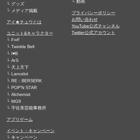
動画
グッズ
メディア掲載
プライバシーポリシー
お問い合わせ
アイ★チュウとは
YouTube公式チャンネル
Twitter公式アカウント
ユニット&キャラクター
F∞F
Twinkle Bell
I♥B
ArS
天上天下
Lancelot
RE：BERSERK
POP'N STAR
Alchemist
MG9
宇佐美芸能事務所
アプリゲーム
イベント・キャンペーン
キャンペーン