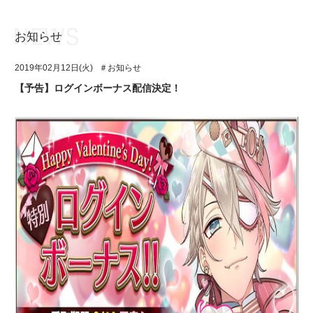
お知らせ
お知らせ
TOP
2019年02月12日(火)
＃お知らせ
アイ★チュウとは
お知らせ
【予告】ログインボーナス配信決定！
ユニット&キャラクター
アイ★チュウとは
アプリゲーム
ユニット&キャラクター
イベント・キャンペーン
アプリゲーム
ミュージック
イベント・キャンペーン
グッズ・本
ミュージック
ギャラリー
グッズ・本
ギャラリー