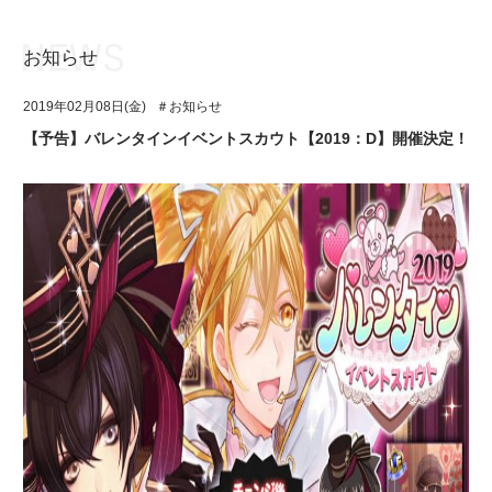
お知らせ
お知らせ
TOP
2019年02月08日(金)
＃お知らせ
アイ★チュウとは
お知らせ
【予告】バレンタインイベントスカウト【2019：D】開催決定！
ユニット&キャラクター
アイ★チュウとは
アプリゲーム
ユニット&キャラクター
イベント・キャンペーン
アプリゲーム
ミュージック
イベント・キャンペーン
グッズ・本
ミュージック
ギャラリー
グッズ・本
ギャラリー