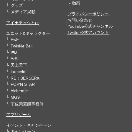
動画
グッズ
メディア掲載
プライバシーポリシー
お問い合わせ
アイ★チュウとは
YouTube公式チャンネル
Twitter公式アカウント
ユニット&キャラクター
F∞F
Twinkle Bell
I♥B
ArS
天上天下
Lancelot
RE：BERSERK
POP'N STAR
Alchemist
MG9
宇佐美芸能事務所
アプリゲーム
イベント・キャンペーン
キャンペーン