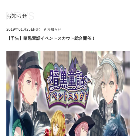
お知らせ
お知らせ
TOP
2019年01月25日(金)
＃お知らせ
アイ★チュウとは
お知らせ
【予告】暗黒童話イベントスカウト総合開催！
ユニット&キャラクター
アイ★チュウとは
アプリゲーム
ユニット&キャラクター
イベント・キャンペーン
アプリゲーム
ミュージック
イベント・キャンペーン
グッズ・本
ミュージック
ギャラリー
グッズ・本
ギャラリー