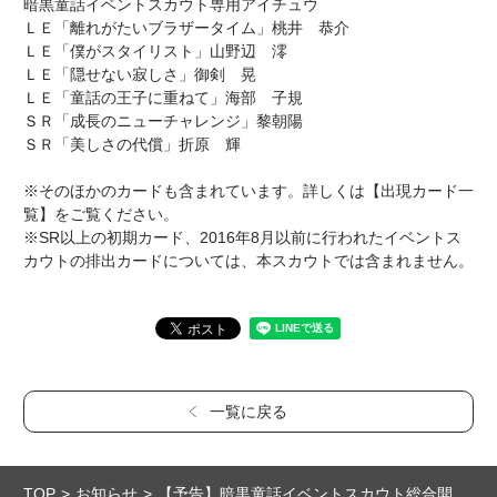
暗黒童話イベントスカウト専用アイチュウ
ＬＥ「離れがたいブラザータイム」桃井 恭介
ＬＥ「僕がスタイリスト」山野辺 澪
ＬＥ「隠せない寂しさ」御剣 晃
ＬＥ「童話の王子に重ねて」海部 子規
ＳＲ「成長のニューチャレンジ」黎朝陽
ＳＲ「美しさの代償」折原 輝
※そのほかのカードも含まれています。詳しくは【出現カード一
覧】をご覧ください。
※SR以上の初期カード、2016年8月以前に行われたイベントス
カウトの排出カードについては、本スカウトでは含まれません。
一覧に戻る
TOP
お知らせ
【予告】暗黒童話イベントスカウト総合開