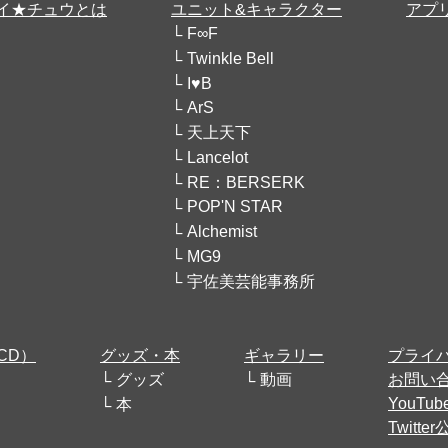
イ★チュウとは
ユニット&キャラクター
アプ
F∞F
Twinkle Bell
I♥B
ArS
天上天下
Lancelot
RE：BERSERK
POP'N STAR
Alchemist
MG9
宇佐美芸能事務所
CD）
グッズ・本
ギャラリー
プライ
グッズ
動画
お問い
YouT
本
Twitt