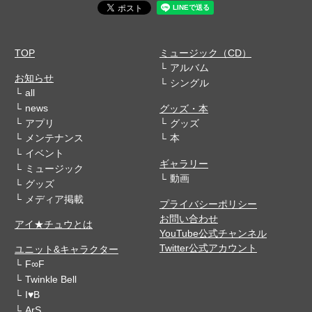
TOP
ミュージック（CD）
アルバム
お知らせ
シングル
all
news
グッズ・本
アプリ
グッズ
メンテナンス
本
イベント
ギャラリー
ミュージック
動画
グッズ
メディア掲載
プライバシーポリシー
お問い合わせ
アイ★チュウとは
YouTube公式チャンネル
Twitter公式アカウント
ユニット&キャラクター
F∞F
Twinkle Bell
I♥B
ArS