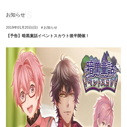
お知らせ
お知らせ
TOP
2019年01月20日(日)
＃お知らせ
アイ★チュウとは
お知らせ
【予告】暗黒童話イベントスカウト後半開催！
ユニット&キャラクター
アイ★チュウとは
アプリゲーム
ユニット&キャラクター
イベント・キャンペーン
アプリゲーム
ミュージック
イベント・キャンペーン
グッズ・本
ミュージック
ギャラリー
グッズ・本
ギャラリー