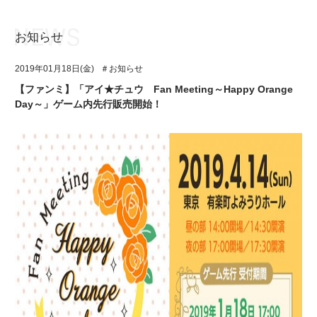
お知らせ
お知らせ
TOP
2019年01月18日(金)
＃お知らせ
アイ★チュウとは
お知らせ
【ファンミ】「アイ★チュウ Fan Meeting～Happy Orange
Day～」ゲーム内先行販売開始！
ユニット&キャラクター
アイ★チュウとは
アプリゲーム
ユニット&キャラクター
イベント・キャンペーン
アプリゲーム
ミュージック
イベント・キャンペーン
グッズ・本
ミュージック
ギャラリー
グッズ・本
ギャラリー