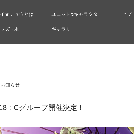
イ★チュウとは
ユニット&キャラクター
アプ
ッズ・本
ギャラリー
＃お知らせ
18：Cグループ開催決定！