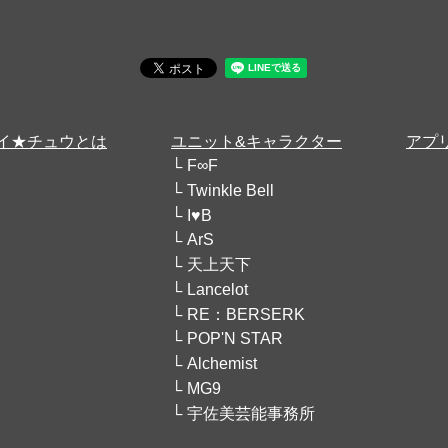
イ★チュウとは
ユニット&キャラクター
アプ
F∞F
Twinkle Bell
I♥B
ArS
天上天下
Lancelot
RE：BERSERK
POP'N STAR
Alchemist
MG9
宇佐美芸能事務所