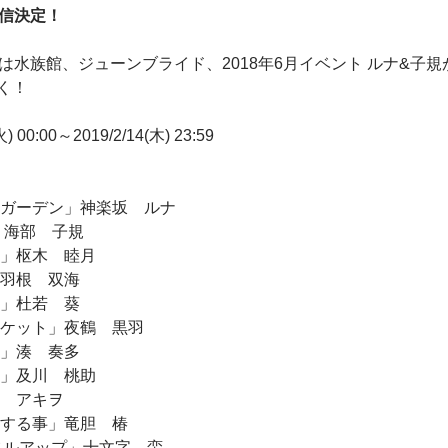
配信決定！
は水族館、ジューンブライド、2018年6月イベント ルナ&子
く！
00:00～2019/2/14(木) 23:59
・ガーデン」神楽坂 ルナ
s」海部 子規
を」枢木 睦月
赤羽根 双海
て」杜若 葵
ーケット」夜鶴 黒羽
欲」湊 奏多
心」及川 桃助
倉 アキヲ
にする事」竜胆 椿
ベルアップ」十文字 蛮