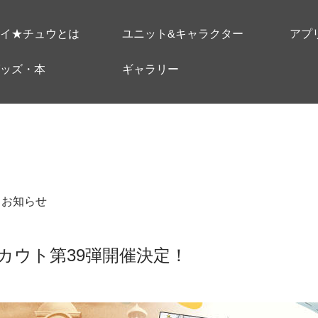
イ★チュウとは
ユニット&キャラクター
アプ
ッズ・本
ギャラリー
＃お知らせ
カウト第39弾開催決定！