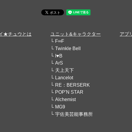
イ★チュウとは
ユニット&キャラクター
アプ
F∞F
Twinkle Bell
I♥B
ArS
天上天下
Lancelot
RE：BERSERK
POP'N STAR
Alchemist
MG9
宇佐美芸能事務所