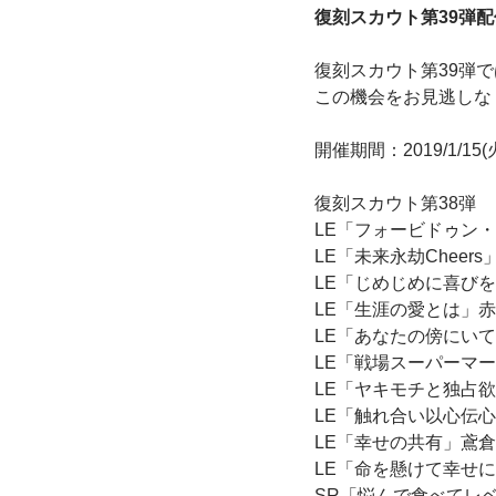
復刻スカウト第39弾
復刻スカウト第39弾で
この機会をお見逃しな
開催期間：2019/1/15(火) 
復刻スカウト第38弾
LE「フォービドゥン
LE「未来永劫Cheer
LE「じめじめに喜び
LE「生涯の愛とは」
LE「あなたの傍にい
LE「戦場スーパーマ
LE「ヤキモチと独占
LE「触れ合い以心伝
LE「幸せの共有」鳶
LE「命を懸けて幸せ
SR「悩んで食べてレ