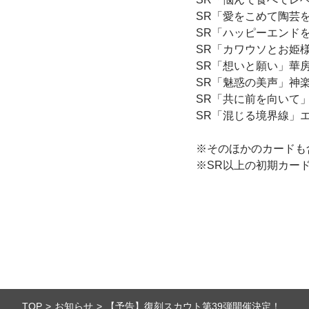
SR「愛をこめて陶芸
SR「ハッピーエンド
SR「カワウソとお姫
SR「想いと願い」華
SR「魅惑の美声」神
SR「共に前を向いて
SR「混じる境界線」
※そのほかのカードも
※SR以上の初期カー
TOP
お知らせ
【予告】復刻スカウト第39弾開催決定！