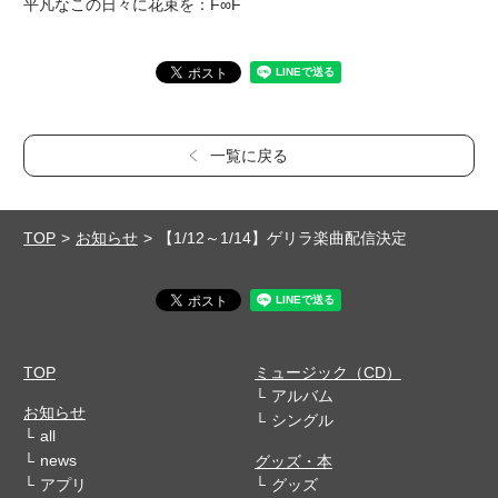
平凡なこの日々に花束を：F∞F
一覧に戻る
TOP
お知らせ
【1/12～1/14】ゲリラ楽曲配信決定
TOP
ミュージック（CD）
アルバム
お知らせ
シングル
all
news
グッズ・本
アプリ
グッズ