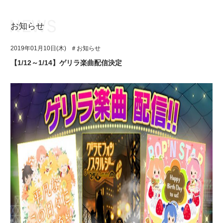
お知らせ
お知らせ
TOP
2019年01月10日(木)
＃お知らせ
アイ★チュウとは
お知らせ
【1/12～1/14】ゲリラ楽曲配信決定
ユニット&キャラクター
アイ★チュウとは
アプリゲーム
ユニット&キャラクター
イベント・キャンペーン
アプリゲーム
ミュージック
イベント・キャンペーン
グッズ・本
ミュージック
ギャラリー
グッズ・本
ギャラリー