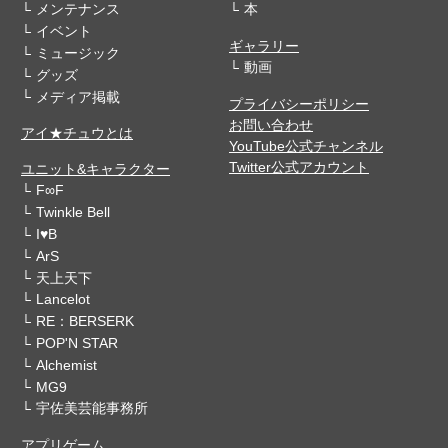
メンテナンス
本
イベント
ギャラリー
ミュージック
動画
グッズ
メディア掲載
プライバシーポリシー
お問い合わせ
アイ★チュウとは
YouTube公式チャンネル
Twitter公式アカウント
ユニット&キャラクター
F∞F
Twinkle Bell
I♥B
ArS
天上天下
Lancelot
RE：BERSERK
POP'N STAR
Alchemist
MG9
宇佐美芸能事務所
アプリゲーム