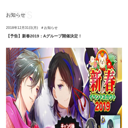
お知らせ
お知らせ
TOP
2018年12月31日(月)
＃お知らせ
アイ★チュウとは
お知らせ
【予告】新春2019：Aグループ開催決定！
ユニット&キャラクター
アイ★チュウとは
アプリゲーム
ユニット&キャラクター
イベント・キャンペーン
アプリゲーム
ミュージック
イベント・キャンペーン
グッズ・本
ミュージック
ギャラリー
グッズ・本
ギャラリー