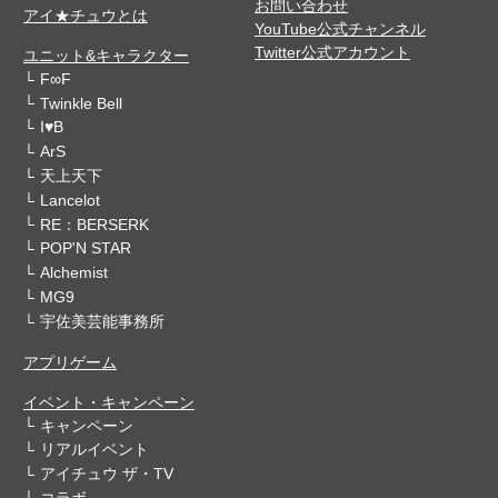
お問い合わせ
アイ★チュウとは
YouTube公式チャンネル
Twitter公式アカウント
ユニット&キャラクター
F∞F
Twinkle Bell
I♥B
ArS
天上天下
Lancelot
RE：BERSERK
POP'N STAR
Alchemist
MG9
宇佐美芸能事務所
アプリゲーム
イベント・キャンペーン
キャンペーン
リアルイベント
アイチュウ ザ・TV
コラボ