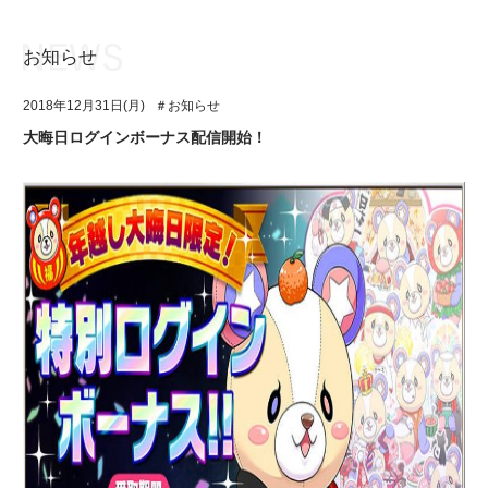
お知らせ
お知らせ
TOP
2018年12月31日(月)
＃お知らせ
アイ★チュウとは
お知らせ
大晦日ログインボーナス配信開始！
ユニット&キャラクター
アイ★チュウとは
アプリゲーム
ユニット&キャラクター
イベント・キャンペーン
アプリゲーム
ミュージック
イベント・キャンペーン
グッズ・本
ミュージック
ギャラリー
グッズ・本
ギャラリー