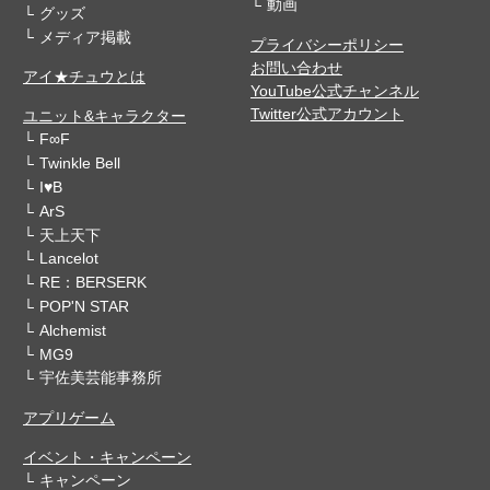
動画
グッズ
メディア掲載
プライバシーポリシー
お問い合わせ
アイ★チュウとは
YouTube公式チャンネル
Twitter公式アカウント
ユニット&キャラクター
F∞F
Twinkle Bell
I♥B
ArS
天上天下
Lancelot
RE：BERSERK
POP'N STAR
Alchemist
MG9
宇佐美芸能事務所
アプリゲーム
イベント・キャンペーン
キャンペーン