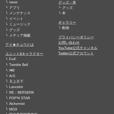
news
グッズ・本
アプリ
グッズ
メンテナンス
本
イベント
ギャラリー
ミュージック
動画
グッズ
メディア掲載
プライバシーポリシー
お問い合わせ
アイ★チュウとは
YouTube公式チャンネル
Twitter公式アカウント
ユニット&キャラクター
F∞F
Twinkle Bell
I♥B
ArS
天上天下
Lancelot
RE：BERSERK
POP'N STAR
Alchemist
MG9