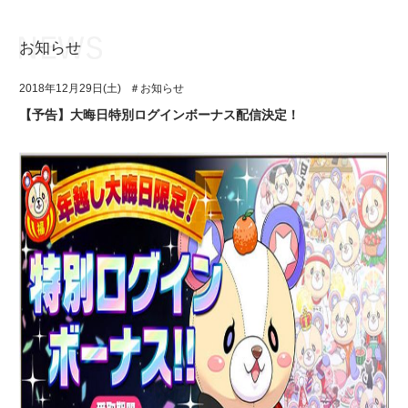
お知らせ
お知らせ
TOP
2018年12月29日(土)
＃お知らせ
アイ★チュウとは
お知らせ
【予告】大晦日特別ログインボーナス配信決定！
ユニット&キャラクター
アイ★チュウとは
アプリゲーム
ユニット&キャラクター
イベント・キャンペーン
アプリゲーム
ミュージック
イベント・キャンペーン
グッズ・本
ミュージック
ギャラリー
グッズ・本
ギャラリー