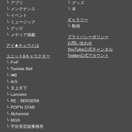
アプリ
グッズ
メンテナンス
本
イベント
ギャラリー
ミュージック
動画
グッズ
メディア掲載
プライバシーポリシー
お問い合わせ
アイ★チュウとは
YouTube公式チャンネル
Twitter公式アカウント
ユニット&キャラクター
F∞F
Twinkle Bell
I♥B
ArS
天上天下
Lancelot
RE：BERSERK
POP'N STAR
Alchemist
MG9
宇佐美芸能事務所