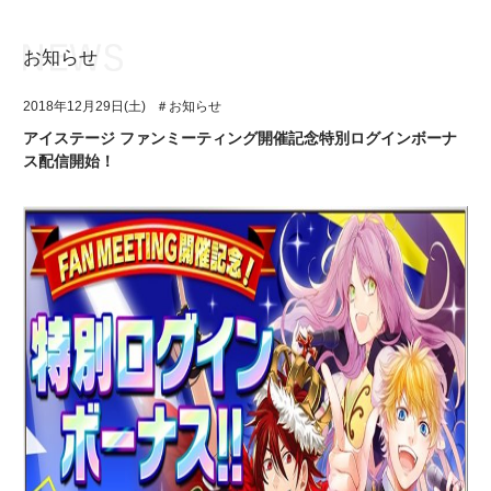
お知らせ
お知らせ
TOP
2018年12月29日(土)
＃お知らせ
アイ★チュウとは
お知らせ
アイステージ ファンミーティング開催記念特別ログインボーナ
ス配信開始！
ユニット&キャラクター
アイ★チュウとは
アプリゲーム
ユニット&キャラクター
イベント・キャンペーン
アプリゲーム
ミュージック
イベント・キャンペーン
グッズ・本
ミュージック
ギャラリー
グッズ・本
ギャラリー