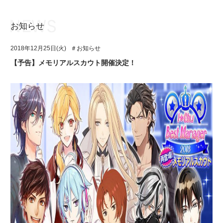
お知らせ
お知らせ
TOP
2018年12月25日(火)
＃お知らせ
アイ★チュウとは
お知らせ
【予告】メモリアルスカウト開催決定！
ユニット&キャラクター
アイ★チュウとは
アプリゲーム
ユニット&キャラクター
イベント・キャンペーン
アプリゲーム
ミュージック
イベント・キャンペーン
グッズ・本
ミュージック
ギャラリー
グッズ・本
ギャラリー