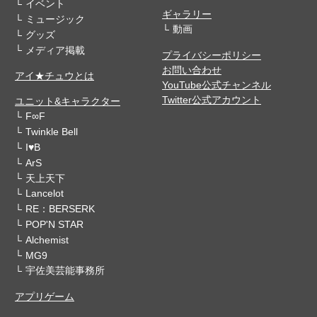
イベント
ギャラリー
ミュージック
動画
グッズ
メディア掲載
プライバシーポリシー
お問い合わせ
アイ★チュウとは
YouTube公式チャンネル
Twitter公式アカウント
ユニット&キャラクター
F∞F
Twinkle Bell
I♥B
ArS
天上天下
Lancelot
RE：BERSERK
POP'N STAR
Alchemist
MG9
宇佐美芸能事務所
アプリゲーム