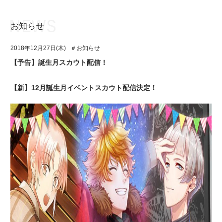
お知らせ
お知らせ
TOP
2018年12月27日(木)
＃お知らせ
アイ★チュウとは
お知らせ
【予告】誕生月スカウト配信！
ユニット&キャラクター
アイ★チュウとは
【新】12月誕生月イベントスカウト配信決定！
アプリゲーム
ユニット&キャラクター
イベント・キャンペーン
アプリゲーム
ミュージック
イベント・キャンペーン
グッズ・本
ミュージック
ギャラリー
グッズ・本
ギャラリー