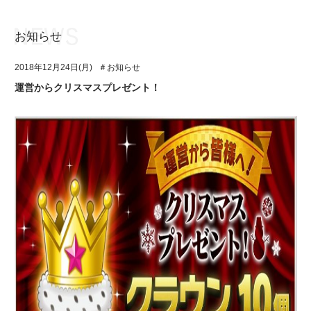
お知らせ
お知らせ
TOP
2018年12月24日(月)
＃お知らせ
アイ★チュウとは
お知らせ
運営からクリスマスプレゼント！
ユニット&キャラクター
アイ★チュウとは
アプリゲーム
ユニット&キャラクター
イベント・キャンペーン
アプリゲーム
ミュージック
イベント・キャンペーン
グッズ・本
ミュージック
ギャラリー
グッズ・本
ギャラリー