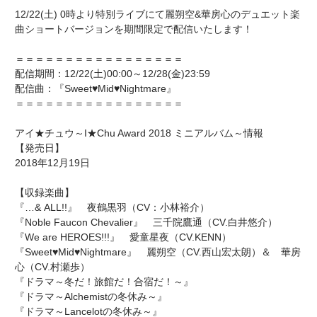
12/22(土) 0時より特別ライブにて麗朔空&華房心のデュエット楽
曲ショートバージョンを期間限定で配信いたします！
＝＝＝＝＝＝＝＝＝＝＝＝＝＝＝＝＝
配信期間：12/22(土)00:00～12/28(金)23:59
配信曲：『Sweet♥Mid♥Nightmare』
＝＝＝＝＝＝＝＝＝＝＝＝＝＝＝＝＝
アイ★チュウ～I★Chu Award 2018 ミニアルバム～情報
【発売日】
2018年12月19日
【収録楽曲】
『…& ALL!!』 夜鶴黒羽（CV：小林裕介）
『Noble Faucon Chevalier』 三千院鷹通（CV.白井悠介）
『We are HEROES!!!』 愛童星夜（CV.KENN）
『Sweet♥Mid♥Nightmare』 麗朔空（CV.西山宏太朗）＆ 華房
心（CV.村瀬歩）
『ドラマ～冬だ！旅館だ！合宿だ！～』
『ドラマ～Alchemistの冬休み～』
『ドラマ～Lancelotの冬休み～』