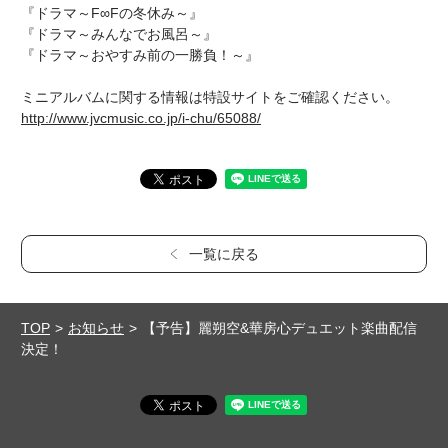
『ドラマ～F∞Fの冬休み～』
『ドラマ～みんなでお風呂～』
『ドラマ～おやすみ前の一勝負！～』
ミニアルバムに関する情報は特設サイトをご確認ください。
http://www.jvcmusic.co.jp/i-chu/65088/
一覧に戻る
TOP
お知らせ
【予告】麗朔空&華房心デュエット楽曲配信
決定！