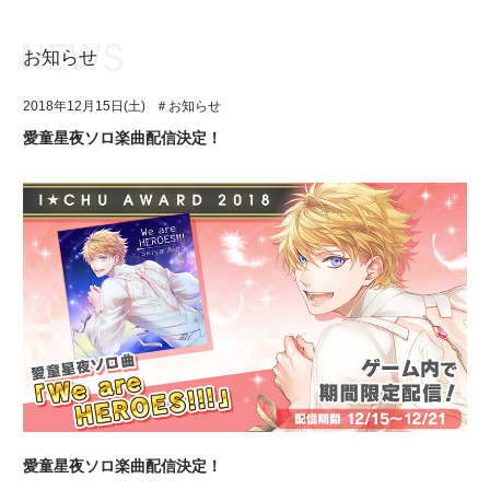
お知らせ
お知らせ
TOP
2018年12月15日(土)
＃お知らせ
アイ★チュウとは
お知らせ
愛童星夜ソロ楽曲配信決定！
ユニット&キャラクター
アイ★チュウとは
アプリゲーム
ユニット&キャラクター
イベント・キャンペーン
アプリゲーム
ミュージック
イベント・キャンペーン
グッズ・本
ミュージック
ギャラリー
グッズ・本
ギャラリー
愛童星夜ソロ楽曲配信決定！