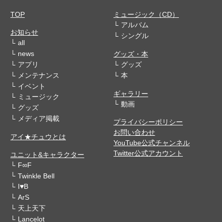
TOP
ミュージック（CD）
アルバム
お知らせ
シングル
all
news
グッズ・本
アプリ
グッズ
メンテナンス
本
イベント
ギャラリー
ミュージック
動画
グッズ
メディア掲載
プライバシーポリシー
お問い合わせ
アイ★チュウとは
YouTube公式チャンネル
Twitter公式アカウント
ユニット&キャラクター
F∞F
Twinkle Bell
I♥B
ArS
天上天下
Lancelot