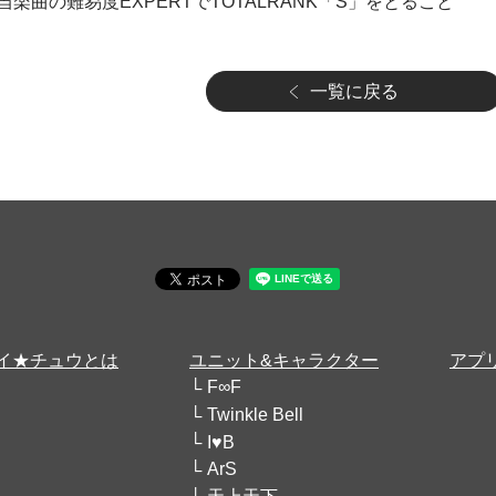
楽曲の難易度EXPERTでTOTALRANK「S」をとること
一覧に戻る
イ★チュウとは
ユニット&キャラクター
アプ
F∞F
Twinkle Bell
I♥B
ArS