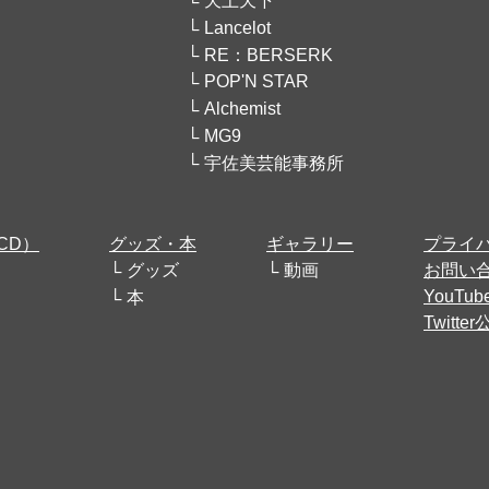
天上天下
Lancelot
RE：BERSERK
POP'N STAR
Alchemist
MG9
宇佐美芸能事務所
CD）
グッズ・本
ギャラリー
プライ
グッズ
動画
お問い
YouT
本
Twitt