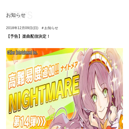
お知らせ
お知らせ
TOP
2018年12月09日(日)
＃お知らせ
アイ★チュウとは
お知らせ
【予告】楽曲配信決定！
ユニット&キャラクター
アイ★チュウとは
アプリゲーム
ユニット&キャラクター
イベント・キャンペーン
アプリゲーム
ミュージック
イベント・キャンペーン
グッズ・本
ミュージック
ギャラリー
グッズ・本
ギャラリー