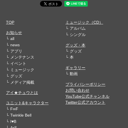
TOP
ミュージック（CD）
アルバム
お知らせ
シングル
all
news
グッズ・本
アプリ
グッズ
メンテナンス
本
イベント
ギャラリー
ミュージック
動画
グッズ
メディア掲載
プライバシーポリシー
お問い合わせ
アイ★チュウとは
YouTube公式チャンネル
Twitter公式アカウント
ユニット&キャラクター
F∞F
Twinkle Bell
I♥B
ArS