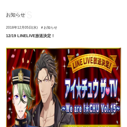
お知らせ
お知らせ
TOP
2018年12月05日(水)
＃お知らせ
アイ★チュウとは
お知らせ
12/19 LINELIVE放送決定！
ユニット&キャラクター
アイ★チュウとは
アプリゲーム
ユニット&キャラクター
イベント・キャンペーン
アプリゲーム
ミュージック
イベント・キャンペーン
グッズ・本
ミュージック
ギャラリー
グッズ・本
ギャラリー