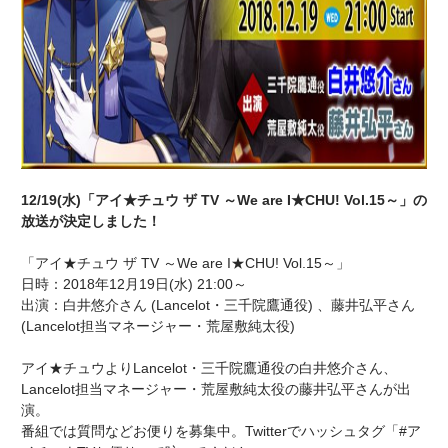
12/19(水)「アイ★チュウ ザ TV ～We are I★CHU! Vol.15～」の
放送が決定しました！
「アイ★チュウ ザ TV ～We are I★CHU! Vol.15～」
日時：2018年12月19日(水) 21:00～
出演：白井悠介さん (Lancelot・三千院鷹通役) 、藤井弘平さん
(Lancelot担当マネージャー・荒屋敷純太役)
アイ★チュウよりLancelot・三千院鷹通役の白井悠介さん、
Lancelot担当マネージャー・荒屋敷純太役の藤井弘平さんが出
演。
番組では質問などお便りを募集中。Twitterでハッシュタグ「#ア