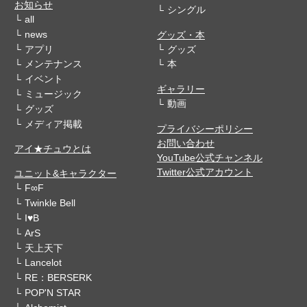
お知らせ
シングル
all
news
グッズ・本
アプリ
グッズ
メンテナンス
本
イベント
ギャラリー
ミュージック
動画
グッズ
メディア掲載
プライバシーポリシー
お問い合わせ
アイ★チュウとは
YouTube公式チャンネル
Twitter公式アカウント
ユニット&キャラクター
F∞F
Twinkle Bell
I♥B
ArS
天上天下
Lancelot
RE：BERSERK
POP'N STAR