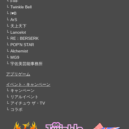
F∞F
Twinkle Bell
I♥B
ArS
天上天下
Lancelot
RE：BERSERK
POP'N STAR
Alchemist
MG9
宇佐美芸能事務所
アプリゲーム
イベント・キャンペーン
キャンペーン
リアルイベント
アイチュウ ザ・TV
コラボ