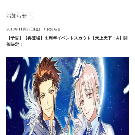
お知らせ
お知らせ
TOP
2018年11月23日(金)
＃お知らせ
アイ★チュウとは
お知らせ
【予告】【再登場】１周年イベントスカウト【天上天下：A】開
催決定！
ユニット&キャラクター
アイ★チュウとは
アプリゲーム
ユニット&キャラクター
イベント・キャンペーン
アプリゲーム
ミュージック
イベント・キャンペーン
グッズ・本
ミュージック
ギャラリー
グッズ・本
ギャラリー