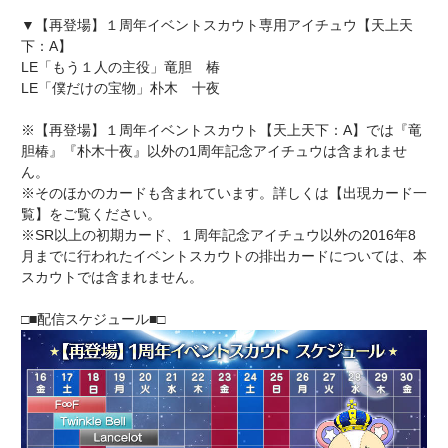
▼【再登場】１周年イベントスカウト専用アイチュウ【天上天
下：A】
LE「もう１人の主役」竜胆 椿
LE「僕だけの宝物」朴木 十夜
※【再登場】１周年イベントスカウト【天上天下：A】では『竜
胆椿』『朴木十夜』以外の1周年記念アイチュウは含まれませ
ん。
※そのほかのカードも含まれています。詳しくは【出現カード一
覧】をご覧ください。
※SR以上の初期カード、１周年記念アイチュウ以外の2016年8
月までに行われたイベントスカウトの排出カードについては、本
スカウトでは含まれません。
□■配信スケジュール■□