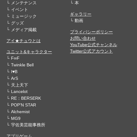
メンテナンス
本
イベント
ギャラリー
ミュージック
動画
グッズ
メディア掲載
プライバシーポリシー
お問い合わせ
アイ★チュウとは
YouTube公式チャンネル
Twitter公式アカウント
ユニット&キャラクター
F∞F
Twinkle Bell
I♥B
ArS
天上天下
Lancelot
RE：BERSERK
POP'N STAR
Alchemist
MG9
宇佐美芸能事務所
アプリゲーム