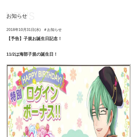
お知らせ
お知らせ
TOP
2018年10月31日(水)
＃お知らせ
アイ★チュウとは
お知らせ
【予告】子規お誕生日記念！
ユニット&キャラクター
アイ★チュウとは
11/2は海部子規の誕生日！
アプリゲーム
ユニット&キャラクター
イベント・キャンペーン
アプリゲーム
ミュージック
イベント・キャンペーン
グッズ・本
ミュージック
ギャラリー
グッズ・本
ギャラリー