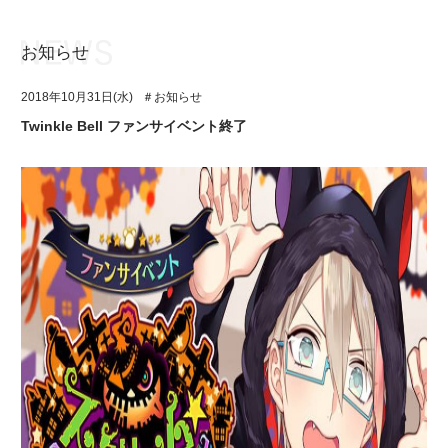
お知らせ
お知らせ
TOP
2018年10月31日(水)
＃お知らせ
アイ★チュウとは
お知らせ
Twinkle Bell ファンサイベント終了
ユニット&キャラクター
アイ★チュウとは
アプリゲーム
ユニット&キャラクター
イベント・キャンペーン
アプリゲーム
ミュージック
イベント・キャンペーン
グッズ・本
ミュージック
ギャラリー
グッズ・本
ギャラリー