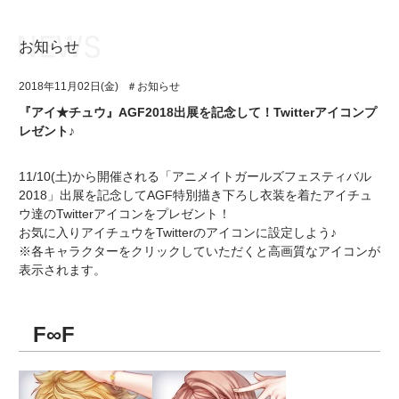
お知らせ
お知らせ
TOP
2018年11月02日(金)
＃お知らせ
アイ★チュウとは
お知らせ
『アイ★チュウ』AGF2018出展を記念して！Twitterアイコンプ
レゼント♪
ユニット&キャラクター
アイ★チュウとは
アプリゲーム
ユニット&キャラクター
11/10(土)から開催される「アニメイトガールズフェスティバル
2018」出展を記念してAGF特別描き下ろし衣装を着たアイチュ
イベント・キャンペーン
アプリゲーム
ウ達のTwitterアイコンをプレゼント！
お気に入りアイチュウをTwitterのアイコンに設定しよう♪
ミュージック
イベント・キャンペーン
※各キャラクターをクリックしていただくと高画質なアイコンが
表示されます。
グッズ・本
ミュージック
ギャラリー
グッズ・本
F∞F
ギャラリー