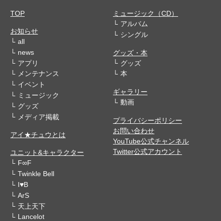
TOP
ミュージック（CD）
アルバム
お知らせ
シングル
all
news
グッズ・本
アプリ
グッズ
メンテナンス
本
イベント
ギャラリー
ミュージック
動画
グッズ
メディア掲載
プライバシーポリシー
お問い合わせ
アイ★チュウとは
YouTube公式チャンネル
Twitter公式アカウント
ユニット&キャラクター
F∞F
Twinkle Bell
I♥B
ArS
天上天下
Lancelot