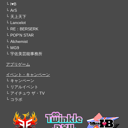
I♥B
ArS
天上天下
Lancelot
RE：BERSERK
POP'N STAR
Alchemist
MG9
宇佐美芸能事務所
アプリゲーム
イベント・キャンペーン
キャンペーン
リアルイベント
アイチュウ ザ・TV
コラボ