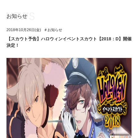
お知らせ
お知らせ
TOP
2018年10月26日(金)
＃お知らせ
アイ★チュウとは
お知らせ
【スカウト予告】ハロウィンイベントスカウト【2018：D】開催
決定！
ユニット&キャラクター
アイ★チュウとは
アプリゲーム
ユニット&キャラクター
イベント・キャンペーン
アプリゲーム
ミュージック
イベント・キャンペーン
グッズ・本
ミュージック
ギャラリー
グッズ・本
ギャラリー