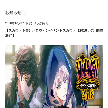
お知らせ
お知らせ
TOP
2018年10月24日(水)
＃お知らせ
アイ★チュウとは
お知らせ
【スカウト予告】ハロウィンイベントスカウト【2018：C】開催
決定！
ユニット&キャラクター
アイ★チュウとは
アプリゲーム
ユニット&キャラクター
イベント・キャンペーン
アプリゲーム
ミュージック
イベント・キャンペーン
グッズ・本
ミュージック
ギャラリー
グッズ・本
ギャラリー