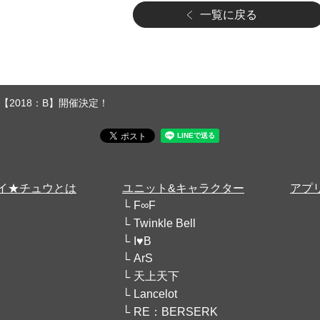
一覧に戻る
2018：B】開催決定！
イ★チュウとは
ユニット&キャラクター
アプ
F∞F
Twinkle Bell
I♥B
ArS
天上天下
Lancelot
RE：BERSERK