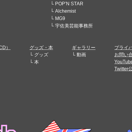
POP'N STAR
Alchemist
MG9
宇佐美芸能事務所
CD）
グッズ・本
ギャラリー
プライ
グッズ
動画
お問い
YouT
本
Twitt