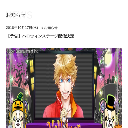
お知らせ
お知らせ
TOP
2018年10月17日(水)
＃お知らせ
アイ★チュウとは
お知らせ
【予告】ハロウィンステージ配信決定
ユニット&キャラクター
アイ★チュウとは
アプリゲーム
ユニット&キャラクター
イベント・キャンペーン
アプリゲーム
ミュージック
イベント・キャンペーン
グッズ・本
ミュージック
ギャラリー
グッズ・本
ギャラリー