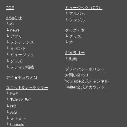
TOP
ミュージック（CD）
アルバム
お知らせ
シングル
all
news
グッズ・本
アプリ
グッズ
メンテナンス
本
イベント
ギャラリー
ミュージック
動画
グッズ
メディア掲載
プライバシーポリシー
お問い合わせ
アイ★チュウとは
YouTube公式チャンネル
Twitter公式アカウント
ユニット&キャラクター
F∞F
Twinkle Bell
I♥B
ArS
天上天下
Lancelot