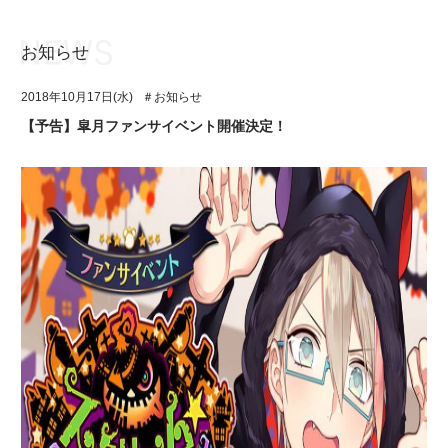
お知らせ
お知らせ
TOP
2018年10月17日(水)
＃お知らせ
アイ★チュウとは
お知らせ
【予告】皐月ファンサイベント開催決定！
ユニット&キャラクター
アイ★チュウとは
アプリゲーム
ユニット&キャラクター
イベント・キャンペーン
アプリゲーム
ミュージック
イベント・キャンペーン
グッズ・本
ミュージック
ギャラリー
グッズ・本
ギャラリー