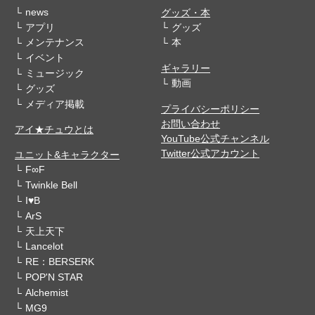
news
グッズ・本
アプリ
グッズ
メンテナンス
本
イベント
ギャラリー
ミュージック
動画
グッズ
メディア掲載
プライバシーポリシー
お問い合わせ
アイ★チュウとは
YouTube公式チャンネル
Twitter公式アカウント
ユニット&キャラクター
F∞F
Twinkle Bell
I♥B
ArS
天上天下
Lancelot
RE：BERSERK
POP'N STAR
Alchemist
MG9