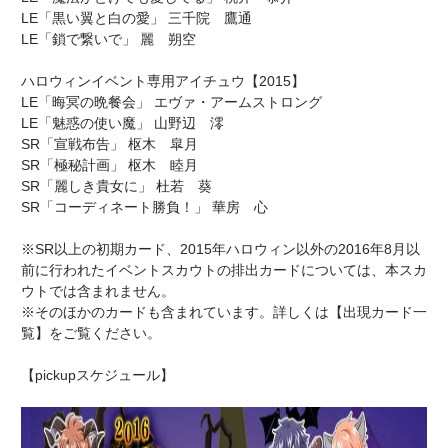
LE「黒い翼と白の愛」 三千院 鷹通
LE「鎖で繋いで」 麗 朔空
ハロウィンイベント専用アイチュウ【2015】
LE「晦冥の晩餐会」 エヴァ・アームストロング
LE「魅惑の使い魔」 山野辺 澪
SR「宣戦布告」 枢木 皐月
SR「極秘計画」 枢木 睦月
SR「麗しき貴女に」 杜若 葵
SR「コーディネート勝負！」 華房 心
※SR以上の初期カード、2015年ハロウィン以外の2016年8月以
前に行われたイベントスカウトの排出カードについては、本スカ
ウトでは含まれません。
※そのほかのカードも含まれています。詳しくは【出現カード一
覧】をご覧ください。
【pickupスケジュール】