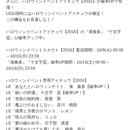
さらに、ハロウィンイベントアイチュウ【2015】が確率UPで登
場！
LE出現時にはハロウィンイベントアイチュウが確定！
この機会をお見逃しなく！
ハロウィンイベントアイチュウ【2016】の『湊奏多』『十文字
蛮』が確率アップ中♪
ハロウィンイベントスカウト【2016】配信期間：10/9(火) 00:00
～10/15(月) 23:59
『湊奏多』『十文字蛮』確率UP期間：10/13(土) 00:00～
10/14(日) 23:59
ハロウィンイベント専用アイチュウ【2016】
LE「あなたとハロウィンナイト」 湊 奏多【確率UP！】
LE「願いの対価」 十文字 蛮【確率UP！】
LE「首筋の契約痕」 斑尾 巽
LE「魔よけのおまじない」 及川 桃助
LE「狼男と月夜のロマンス」 レオン
LE「怪人の気持ち」 リュカ
LE「愛の確かめ方」 日下部 虎彦
LE「魔法がとけても愛してる」 桃井 恭介