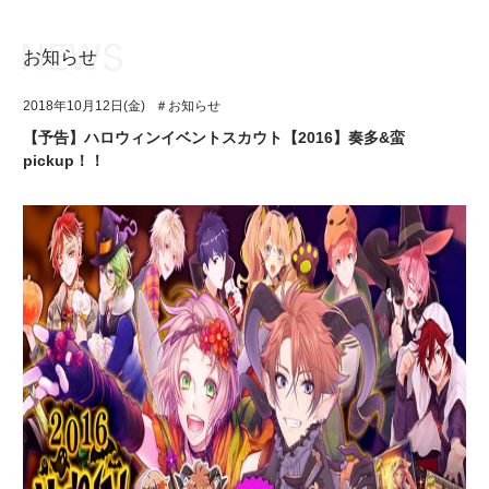
お知らせ
お知らせ
TOP
2018年10月12日(金)
＃お知らせ
アイ★チュウとは
お知らせ
【予告】ハロウィンイベントスカウト【2016】奏多&蛮
pickup！！
ユニット&キャラクター
アイ★チュウとは
アプリゲーム
ユニット&キャラクター
イベント・キャンペーン
アプリゲーム
ミュージック
イベント・キャンペーン
グッズ・本
ミュージック
ギャラリー
グッズ・本
ギャラリー